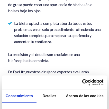
de grasa puede crear una apariencia de hinchazón o
bolsas bajo los ojos.
La blefaroplastia completa aborda todos estos
problemas en un solo procedimiento, ofreciendo una
solución completa para mejorar tu apariencia y
aumentar tu confianza.
La precisión y el detalle son cruciales en una
blefaroplastia completa.
En EyeLift, nuestros cirujanos expertos evaluarán
cuidadosamente tu caso para lograr resultados
naturales y que armonicen tu rostro, manteniendo
siempre la máxima seguridad y el cuidado por tu
Consentimiento
Detalles
Acerca de las cookies
apariencia y bienestar.