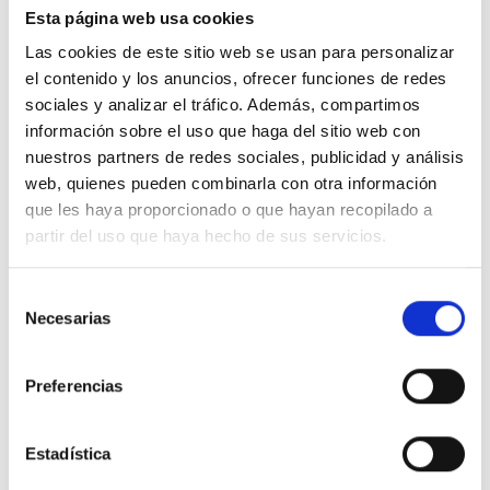
Solicitar consulta
Esta página web usa cookies
Las cookies de este sitio web se usan para personalizar
el contenido y los anuncios, ofrecer funciones de redes
sociales y analizar el tráfico. Además, compartimos
Tiempo de intervención:
El tiempo de
información sobre el uso que haga del sitio web con
intervención es de 1 hora, aproximadamente,
nuestros partners de redes sociales, publicidad y análisis
según el caso del paciente.
web, quienes pueden combinarla con otra información
que les haya proporcionado o que hayan recopilado a
Anestesia:
La cirugía se suele realizar con
partir del uso que haya hecho de sus servicios.
anestesia local en la zona.
Selección
Hospitalización:
Esta intervención no
Necesarias
de
precisa ingreso hospitalario ya que es una
consentimiento
cirugía sencilla.
Preferencias
Resultados:
Inmediatos. Se pueden apreciar
al terminar la cirugía.
Estadística
Recuperación:
Tras 8 horas desde la